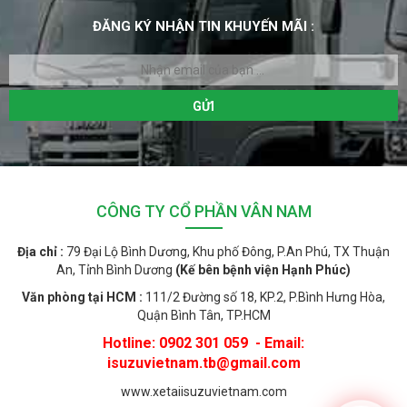
ĐĂNG KÝ NHẬN TIN KHUYẾN MÃI :
CÔNG TY CỔ PHẦN VÂN NAM
Địa chỉ :
79 Đại Lộ Bình Dương, Khu phố Đông, P.An Phú, TX Thuận
An, Tỉnh Bình Dương
(Kế bên bệnh viện Hạnh Phúc)
Văn phòng tại HCM :
111/2 Đường số 18, KP.2, P.Bình Hưng Hòa,
Quận Bình Tân, TP.HCM
Hotline: 0902 301 059 - Email:
isuzuvietnam.tb@gmail.com
www.xetaiisuzuvietnam.com