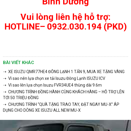
Bình Dương
Vui lòng liên hệ hỗ trợ:
HOTLINE– 0932.030.194 (PKD)
BÀI VIẾT KHÁC
➝ XE ISUZU QMR77HE4 ĐÔNG LẠNH 1 TẤN 9, MUA XE TẶNG VÀNG
➝ Vì sao nên lựa chọn xe tải Isuzu Đông Lạnh ISUZU ICV
➝ Vì sao lên lựa chọn Isuzu FVR34UE4 thùng dài 9.6m
➝ CHƯƠNG TRÌNH ĐỒNG HÀNH CÙNG KHÁCH HÀNG – HỖ TRỢ LÊN
TỚI 50 TRIỆU ĐỒNG
➝ CHƯƠNG TRÌNH “QUÀ TẶNG TRAO TAY, ĐẶT NGAY MU-X” ÁP
DỤNG CHO DÒNG XE ISUZU ALL NEW MU-X