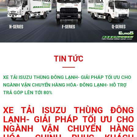
TIN TỨC
XE TẢI ISUZU THÙNG ĐÔNG LẠNH- GIẢI PHÁP TỐI ƯU CHO
NGÀNH VẬN CHUYỂN HÀNG HÓA- ĐÔNG LẠNH- HỖ TRỢ
TRẢ GÓP LÊN TỚI 80%
XE TẢI ISUZU THÙNG ĐÔNG
LẠNH- GIẢI PHÁP TỐI ƯU CHO
NGÀNH VẬN CHUYỂN HÀNG