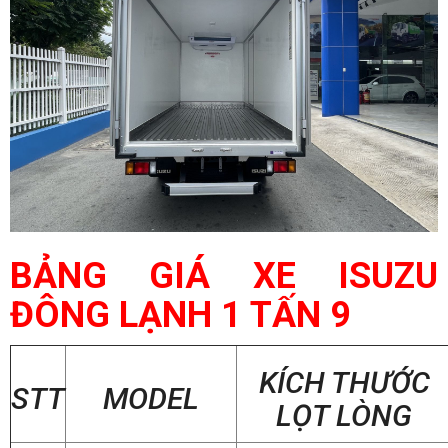
BẢNG GIÁ XE ISUZU
ĐÔNG LẠNH 1 TẤN 9
KÍCH THƯỚC
STT
MODEL
LỌT LÒNG