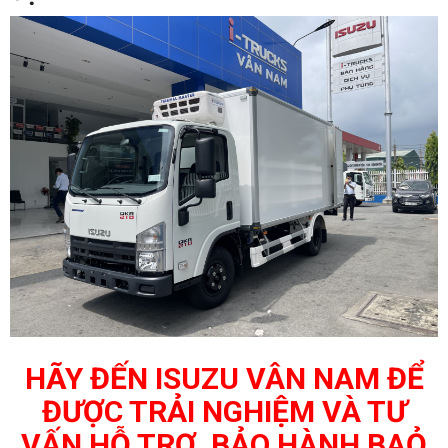
HÃY ĐẾN ISUZU VÂN NAM ĐỂ
ĐƯỢC TRẢI NGHIỆM VÀ TƯ
VẤN HỖ TRỢ, BẢO HÀNH BAỎ