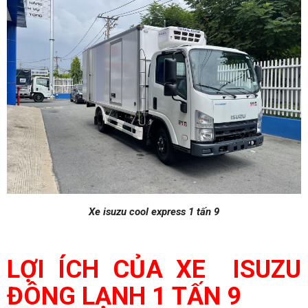
Xe isuzu cool express 1 tấn 9
LỢI ÍCH CỦA XE ISUZU
ĐÔNG LẠNH
1 TẤN 9