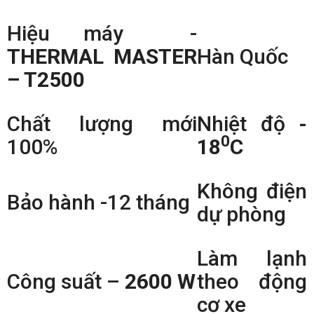
Hiệu máy -
THERMAL MASTER
Hàn Quốc
– T2500
Chất lượng mới
Nhiệt độ
-
0
100%
18
C
Không điện
Bảo hành -12 tháng
dự phòng
Làm lạnh
Công suất –
2600 W
theo động
cơ xe