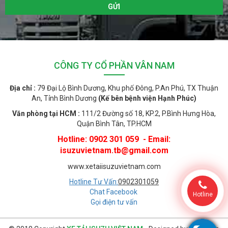
CÔNG TY CỔ PHẦN VÂN NAM
Địa chỉ :
79 Đại Lộ Bình Dương, Khu phố Đông, P.An Phú, TX Thuận
An, Tỉnh Bình Dương
(Kế bên bệnh viện Hạnh Phúc)
Văn phòng tại HCM :
111/2 Đường số 18, KP.2, P.Bình Hưng Hòa,
Quận Bình Tân, TP.HCM
Hotline: 0902 301 059 - Email:
isuzuvietnam.tb@gmail.com
www.xetaiisuzuvietnam.com
Hotline Tư Vấn:
0902301059
Chat Facebook
Hotline
Gọi điện tư vấn