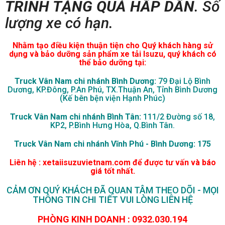
TRÌNH TẶNG QUÀ HẤP DẪN
. Số
lượng xe có hạn.
Nhằm tạo điều kiện thuận tiện cho Quý khách hàng sử
dụng và bảo dưỡng sản phẩm
xe tải Isuzu
, quý khách có
thể bảo dưỡng tại:
Truck Vân Nam chi nhánh Bình Dương:
79 Đại Lộ Bình
Dương, KP.Đông, P.An Phú, TX.Thuận An, Tỉnh Bình Dương
(Kế bên bện viện Hạnh Phúc)
Truck Vân Nam chi nhánh Bình Tân:
111/2 Đường số 18,
KP2, P.Bình Hưng Hòa, Q.Bình Tân.
Truck Vân Nam chi nhánh Vĩnh Phú - Bình Dương: 175
Liên hệ :
xetaiisuzuvietnam.com
để được tư vấn và báo
giá tốt nhất.
CẢM ƠN QUÝ KHÁCH ĐÃ QUAN TÂM THEO DÕI - MỌI
THÔNG TIN CHI TIẾT VUI LÒNG LIÊN HỆ
PHÒNG KINH DOANH : 0932.030.194