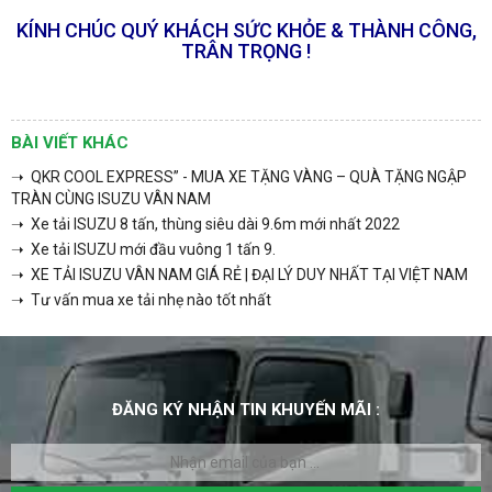
KÍNH CHÚC QUÝ KHÁCH SỨC KHỎE & THÀNH CÔNG,
TRÂN TRỌNG !
BÀI VIẾT KHÁC
➝ QKR COOL EXPRESS” - MUA XE TẶNG VÀNG – QUÀ TẶNG NGẬP
TRÀN CÙNG ISUZU VÂN NAM
➝ Xe tải ISUZU 8 tấn, thùng siêu dài 9.6m mới nhất 2022
➝ Xe tải ISUZU mới đầu vuông 1 tấn 9.
➝ XE TẢI ISUZU VÂN NAM GIÁ RẺ | ĐẠI LÝ DUY NHẤT TẠI VIỆT NAM
➝ Tư vấn mua xe tải nhẹ nào tốt nhất
ĐĂNG KÝ NHẬN TIN KHUYẾN MÃI :