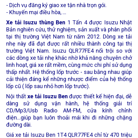
- Dịch vụ đăng ký giao xe tận nhà trọn gói.
- Khuyến mại điều hòa, ...
Xe tải Isuzu thùng Ben
1 Tấn 4 được Isuzu Nhật
Bản nghiên cứu, thử nghiệm, sản xuất và phân phối
tại thị trường Việt Nam từ năm 2012. Dòng xe tải
nhẹ này đã đạt được rất nhiều thành công tại thị
trường Việt Nam. Isuzu QL
R77FE4 nổi trội so với
các dòng xe tải nhẹ khác nhờ khả năng chuyên chở
linh hoạt, giá xe rất mềm, cùng mức chi phí sử dụng
thấp nhất. Hệ thống lốp trước - sau bằng nhau giúp
cải thiện đáng kể những nhược điểm của hệ thống
lốp cũ ( lốp sau nhỏ hơn lốp trước).
Nội thất
xe tải Isuzu Ben
được thiết kế hiện đại, dễ
dàng sử dụng vận hành, hệ thống giải trí
CD/Mp3/Usb Radio AM-FM, cửa kính chỉnh
điện...giúp bạn luôn thoải mái khi đi những chặng
đường dài.
Giá xe tải Isuzu Ben
1T4 QLR77FE4 chỉ từ 470 triệu