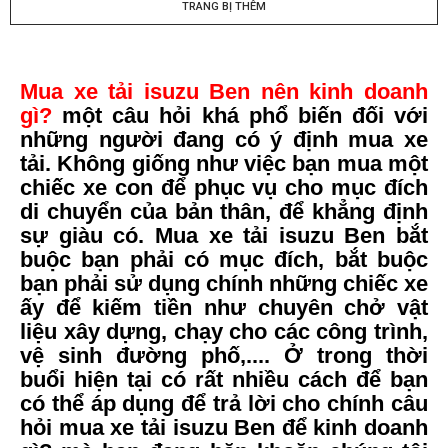
TRANG BỊ THÊM
Mua
xe tải isuzu Ben
nên kinh doanh
gì?
một câu hỏi khá phổ biến đối với
những người đang có ý định
mua xe
tải
. Không giống như việc bạn mua một
chiếc xe con để phục vụ cho mục đích
di chuyển của bản thân, để khẳng định
sự giàu có. Mua
xe tải isuzu Ben
bắt
buộc bạn phải có mục đích, bắt buộc
bạn phải sử dụng chính những chiếc xe
ấy để kiếm tiền như chuyên chở vật
liệu xây dựng, chạy cho các công trình,
vệ sinh đường phố,.... Ở trong thời
buổi hiện tại có rất nhiều cách để bạn
có thể áp dụng để trả lời cho chính câu
hỏi
mua xe tải isuzu Ben
để kinh doanh