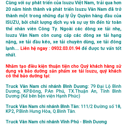
Cùng với sự phát triển của
Isuzu Việt Nam
, trải qua hơn
20 năm hình thành và phát triển
Isuzu Vân Nam
đã trở
thành một trong những đại lý Ủy Quyền hàng đầu của
ISUZU, bởi chất lượng dịch vụ và sự uy tín đến từ toàn
thể nhân viên Công Ty. Ngoài các dòng xe tải nhẹ,
Isuzu Vân Nam còn cung cấp các dòng
xe tải hạng
nặng
,
xe tải đầu kéo
,
xe tải chuyên dùng
,
xe tải đông
lạnh
....
Liên hệ ngay : 0932.03.01.94
để được tư vấn tốt
nhất.
Nhằm tạo điều kiện thuận tiện cho Quý khách hàng sử
dụng và bảo dưỡng sản phẩm
xe tải Isuzu
, quý khách
có thể bảo dưỡng tại:
Truck Vân Nam chi nhánh Bình Dương:
79 Đại Lộ Bình
Dương, KP.Đông, P.An Phú, TX.Thuận An, Tỉnh Bình
Dương (Kế bên bện viện Hạnh Phúc)
Truck Vân Nam chi nhánh Bình Tân:
111/2 Đường số 18,
KP2, P.Bình Hưng Hòa, Q.Bình Tân.
Truck Vân Nam chi nhánh Vĩnh Phú - Bình Dương