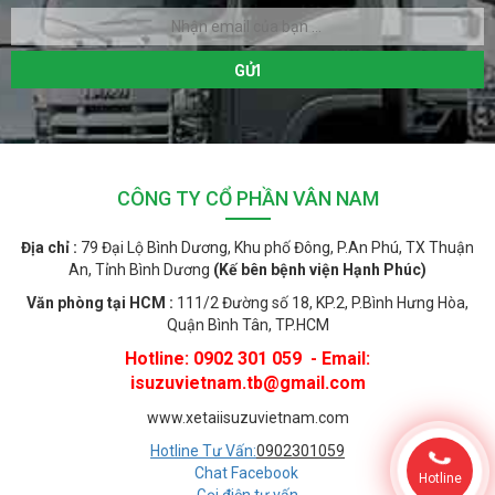
CÔNG TY CỔ PHẦN VÂN NAM
Địa chỉ :
79 Đại Lộ Bình Dương, Khu phố Đông, P.An Phú, TX Thuận
An, Tỉnh Bình Dương
(Kế bên bệnh viện Hạnh Phúc)
Văn phòng tại HCM :
111/2 Đường số 18, KP.2, P.Bình Hưng Hòa,
Quận Bình Tân, TP.HCM
Hotline: 0902 301 059 - Email:
isuzuvietnam.tb@gmail.com
www.xetaiisuzuvietnam.com
Hotline Tư Vấn:
0902301059
Chat Facebook
Hotline