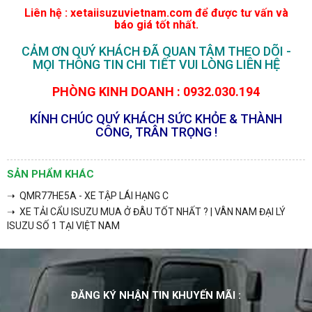
Liên hệ :
xetaiisuzuvietnam.com
để được tư vấn và
báo giá tốt nhất.
CẢM ƠN QUÝ KHÁCH ĐÃ QUAN TÂM THEO DÕI -
MỌI THÔNG TIN CHI TIẾT VUI LÒNG LIÊN HỆ
PHÒNG KINH DOANH : 0932.030.194
KÍNH CHÚC QUÝ KHÁCH SỨC KHỎE & THÀNH
CÔNG, TRÂN TRỌNG !
SẢN PHẨM KHÁC
➝ QMR77HE5A - XE TẬP LÁI HẠNG C
➝ XE TẢI CẨU ISUZU MUA Ở ĐÂU TỐT NHẤT ? | VÂN NAM ĐẠI LÝ
ISUZU SỐ 1 TẠI VIỆT NAM
ĐĂNG KÝ NHẬN TIN KHUYẾN MÃI :