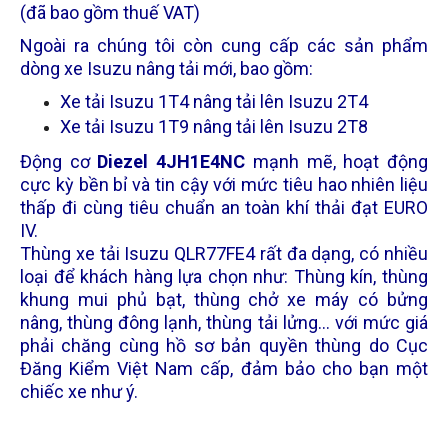
(đã bao gồm thuế VAT)
Ngoài ra chúng tôi còn cung cấp các sản phẩm
dòng xe Isuzu nâng tải mới, bao gồm:
Xe tải Isuzu 1T4
nâng tải lên Isuzu 2T4
Xe tải Isuzu 1T9
nâng tải lên Isuzu 2T8
Động cơ
Diezel 4JH1E4NC
mạnh mẽ, hoạt động
cực kỳ bền bỉ và tin cậy với mức tiêu hao nhiên liệu
thấp đi cùng tiêu chuẩn an toàn khí thải đạt EURO
IV.
Thùng
xe tải Isuzu
QLR77FE4 rất đa dạng, có nhiều
loại để khách hàng lựa chọn như: Thùng kín, thùng
khung mui phủ bạt, thùng chở xe máy có bửng
nâng, thùng đông lạnh, thùng tải lửng... với mức giá
phải chăng cùng hồ sơ bản quyền thùng do Cục
Đăng Kiểm Việt Nam cấp, đảm bảo cho bạn một
chiếc xe như ý.