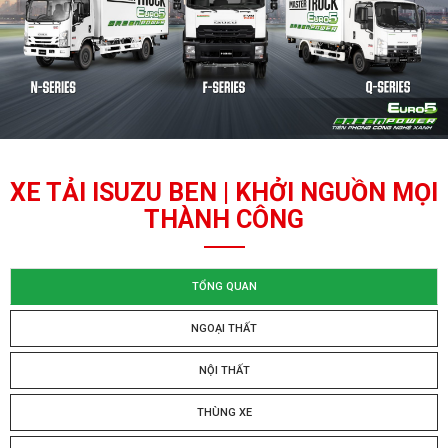
XE TẢI ISUZU BEN | KHỞI NGUỒN MỌI
THÀNH CÔNG
TỔNG QUAN
NGOẠI THẤT
NỘI THẤT
THÙNG XE