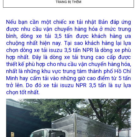
TRANG BỊ THÊM
Nếu bạn cần một chiếc xe tải nhật Bản đáp ứng
được nhu cầu vận chuyển hàng hóa ở mức trung
bình, dòng
xe tải 3,5 tấn
được khách hàng ưa
chuộng nhất hiện nay. Tại sao khách hàng lại lựa
chọn dòng
xe tải isuzu 3,5 tấn
NPR
là dòng xe phù
hợp nhất. Đây là dòng xe tải trung cao cấp được
thiết kế phù hợp cho nhu cầu vận chuyển hàng hóa,
nhất là những khu vực trung tâm thành phố Hồ Chí
Minh hay cấm tải vào những giờ cao điểm từ 5 tấn
trở lên. Do đó
xe tải isuzu NPR 3,5 tấn
là sự lựa
chọn tốt nhất.