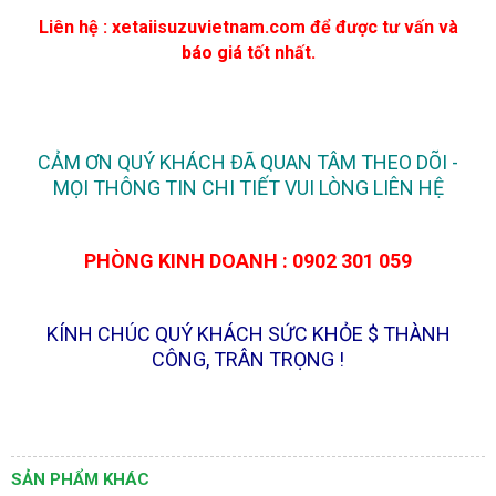
Liên hệ :
xetaiisuzuvietnam.com
để được tư vấn và
báo giá tốt nhất.
CẢM ƠN QUÝ KHÁCH ĐÃ QUAN TÂM THEO DÕI -
MỌI THÔNG TIN CHI TIẾT VUI LÒNG LIÊN HỆ
PHÒNG KINH DOANH : 0902 301 059
KÍNH CHÚC QUÝ KHÁCH SỨC KHỎE $ THÀNH
CÔNG, TRÂN TRỌNG !
SẢN PHẨM KHÁC