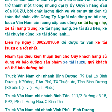
trở thành một trong những đại lý Ủy Quyền hàng đầu
của ISUZU, bởi chất lượng dịch vụ và sự uy tín đến từ
toàn thể nhân viên Công Ty. Ngoài các dòng xe tải nhẹ,
Isuzu Vân Nam còn cung cấp các dòng
xe tải hạng nhẹ
,
xe tải hàng trung
,
xe tải hạng nặng
,
xe tải đầu kéo
,
xe
tải chuyên dùng
,
xe tải đông lạnh
....
Liên hệ ngay : 0902301059
để được tư vấn
xe tải
isuzu giá tốt nhất
.
Nhằm tạo điều kiện thuận tiện cho Quý khách hàng sử
dụng và bảo dưỡng sản phẩm
xe tải Isuzu
, quý khách
có thể bảo dưỡng tại:
Truck Vân Nam chi nhánh Bình Dương:
79 Đại Lộ Bình
Dương, KP.Đông, P.An Phú, TX.Thuận An, Tỉnh Bình Dương
(Kế bên bện viện Hạnh Phúc)
Truck Vân Nam chi nhánh Bình Tân:
111/2 Đường số 18,
KP2, P.Bình Hưng Hòa, Q.Bình Tân.
Truck Vân Nam chi nhánh Vĩnh Phú - Bình Dương