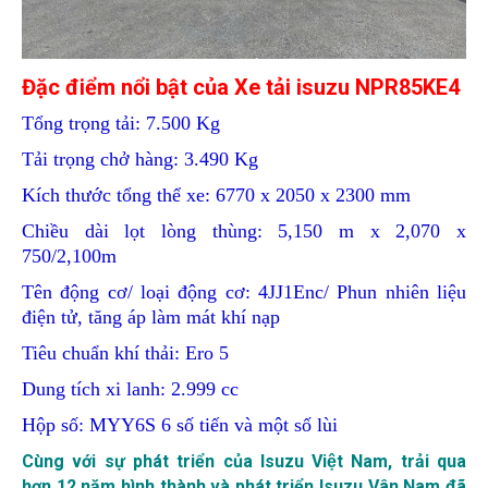
Đặc điểm nổi bật của
Xe tải isuzu
NPR85KE4
Tổng trọng tải: 7.500 Kg
Tải trọng chở hàng: 3.490 Kg
Kích thước tổng thể xe: 6770 x 2050 x 2300 mm
Chiều dài lọt lòng thùng: 5,150 m x 2,070 x
750/2,100m
Tên động cơ/ loại động cơ: 4JJ1Enc/ Phun nhiên liệu
điện tử, tăng áp làm mát khí nạp
Tiêu chuẩn khí thải: Ero 5
Dung tích xi lanh: 2.999 cc
Hộp số: MYY6S 6 số tiến và một số lùi
Cùng với sự phát triển của
Isuzu Việt Nam
, trải qua
hơn 12 năm hình thành và phát triển
Isuzu Vân Nam
đã