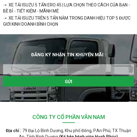
➝ XE TẢI ISUZU 5 TẤN ERO 45 | LỰA CHỌN THEO CÁCH CỦA BẠN -
BỀ BỈ - TIẾT KIỆM - MÃNH MẼ.
➝ XE TẢI ISUZU TRÊN 5 TẤN NẰM TRONG DANH HIỆU TOP 5 ĐƯỢC
GIỚI KINH DOANH BÌNH CHỌN
ĐĂNG KÝ NHẬN TIN KHUYẾN MÃI :
CÔNG TY CỔ PHẦN VÂN NAM
Địa chỉ :
79 Đại Lộ Bình Dương, Khu phố Đông, P.An Phú, TX Thuận
An, Tỉnh Bình Dương
(Kế bên bệnh viện Hạnh Phúc)